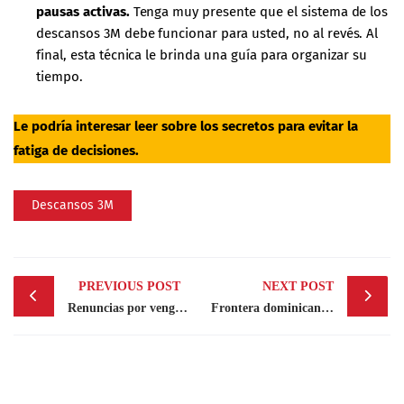
pausas activas.
Tenga muy presente que el sistema de los
descansos 3M debe funcionar para usted, no al revés. Al
final, esta técnica le brinda una guía para organizar su
tiempo
.
Le podría interesar leer sobre
los secretos para evitar la
fatiga de decisiones.
Descansos 3M
Post
PREVIOUS POST
NEXT POST
navigation
Renuncias por venganza: ¿qué son y cómo evitarlas?
Frontera dominicana emerge como una zona de oportunidad de empleo y desarrollo