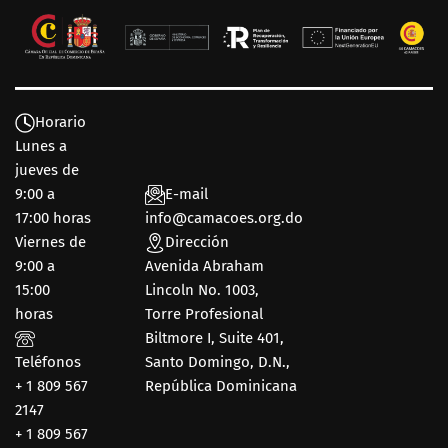
Horario
Lunes a
jueves de
9:00 a
E-mail
17:00 horas
info@camacoes.org.do
Viernes de
Dirección
9:00 a
Avenida Abraham
15:00
Lincoln No. 1003,
horas
Torre Profesional
Biltmore I, Suite 401,
Teléfonos
Santo Domingo, D.N.,
+ 1 809 567
República Dominicana
2147
+ 1 809 567