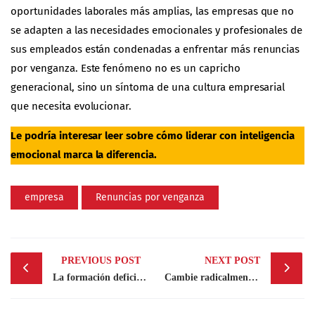
oportunidades laborales más amplias, las empresas que no
se adapten a las necesidades emocionales y profesionales de
sus empleados están condenadas a enfrentar más renuncias
por venganza. Este fenómeno no es un capricho
generacional, sino un síntoma de una cultura empresarial
que necesita evolucionar.
Le podría interesar leer sobre cómo
liderar con inteligencia
emocional marca la diferencia
.
empresa
Renuncias por venganza
Post
PREVIOUS POST
NEXT POST
navigation
La formación deficiente, principal freno al desarrollo empresarial en España
Cambie radicalmente su vida al implementar los descansos 3M