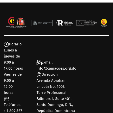
Horario
Lunes a
jueves de
9:00 a
E-mail
17:00 horas
info@camacoes.org.do
Viernes de
Dirección
9:00 a
Avenida Abraham
15:00
Lincoln No. 1003,
horas
Torre Profesional
Biltmore I, Suite 401,
Teléfonos
Santo Domingo, D.N.,
+ 1 809 567
República Dominicana