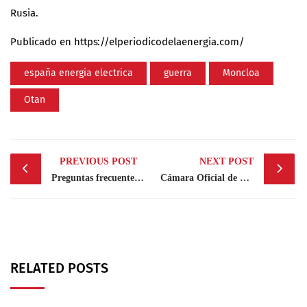
Rusia.
Publicado en
https://elperiodicodelaenergia.com/
españa energia electrica
guerra
Moncloa
Otan
Post
PREVIOUS POST
NEXT POST
navigation
Preguntas frecuentes sobre la factura electrónica
Cámara Oficial de Comercio de España realiza asamblea ordinaria
RELATED POSTS