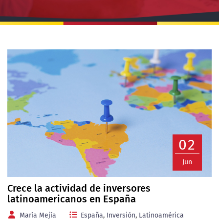
02
Jun
Crece la actividad de inversores
latinoamericanos en España
María Mejía
España
,
Inversión
,
Latinoamérica