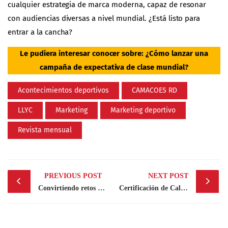
cualquier estrategia de marca moderna, capaz de resonar
con audiencias diversas a nivel mundial. ¿Está listo para
entrar a la cancha?
Le pudiera interesar conocer sobre:
¿Cómo lanzar una
campaña de expectativa de clase mundial?
Acontecimientos deportivos
CAMACOES RD
LLYC
Marketing
Marketing deportivo
Revista mensual
Post
PREVIOUS POST
NEXT POST
navigation
Convirtiendo retos en oportunidades con el Mapa de Priorización de Riesgos Reputacionales para RD de LLYC
Certificación de Calidad: Un instrumento clave para la competitividad empresarial