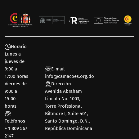
Horario
Lunes a
jueves de
9:00 a
E-mail
17:00 horas
info@camacoes.org.do
Viernes de
Dirección
9:00 a
Avenida Abraham
15:00
Lincoln No. 1003,
horas
Torre Profesional
Biltmore I, Suite 401,
Teléfonos
Santo Domingo, D.N.,
+ 1 809 567
República Dominicana
2147