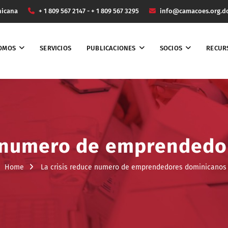
nicana
+ 1 809 567 2147 - + 1 809 567 3295
info@camacoes.org.d
SOMOS
SERVICIOS
PUBLICACIONES
SOCIOS
RECUR
e numero de emprended
Home
La crisis reduce numero de emprendedores dominicanos