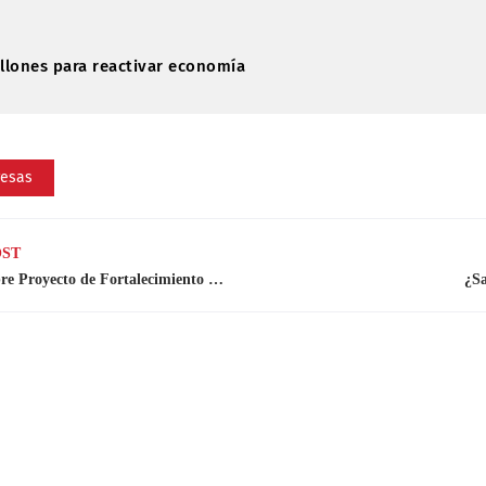
llones para reactivar economía
esas
OST
JCE y gobierno de España firman convenio sobre Proyecto de Fortalecimiento del Liderazgo
¿Sa