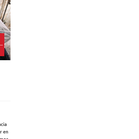
4
acia
ar en