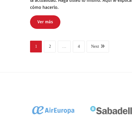
la actualidad. Haga usted lo mismo. Aquí le explic
cómo hacerlo.
Ver más
1
2
…
4
Next