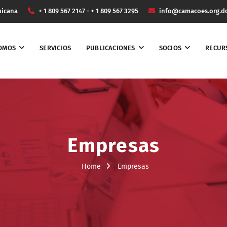
nicana
+ 1 809 567 2147 - + 1 809 567 3295
info@camacoes.org.d
SOMOS
SERVICIOS
PUBLICACIONES
SOCIOS
RECUR
Empresas
Home
Empresas