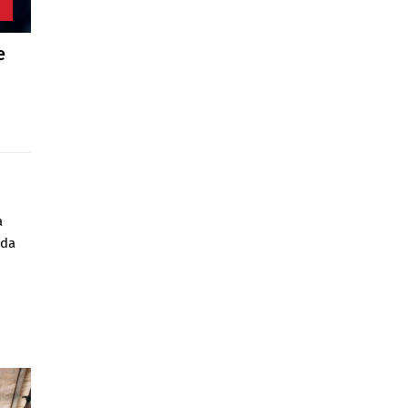
e
a
nda