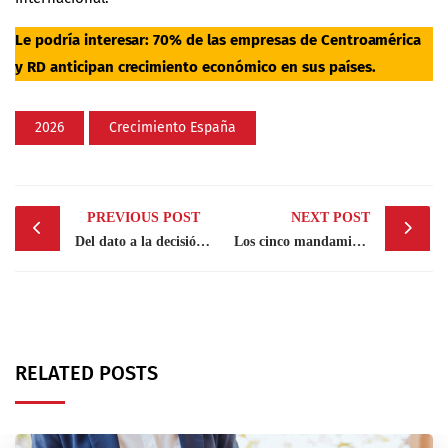
Le podría interesar:
70% de las empresas de Centroamérica
y RD anticipan crecimiento económico en sus países
.
2026
Crecimiento España
Post
PREVIOUS POST
NEXT POST
navigation
Del dato a la decisión: ¿Por qué las encuestas son rentables?
Los cinco mandamientos de liderazgo de Mark Zuckerberg que definieron a Meta
RELATED POSTS