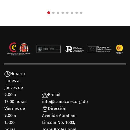
Horario
Lunes a
jueves de
9:00 a
E-mail
17:00 horas
info@camacoes.org.do
Viernes de
Dirección
9:00 a
Avenida Abraham
15:00
Lincoln No. 1003,
horas
Torre Profesional