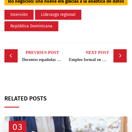
los negocios: una nueva era gracias a la analítica de datos
Inversión
Liderazgo regional
República Dominicana
Post
PREVIOUS POST
NEXT POST
navigation
Docentes españolas exhortan creación de ley que proteja datos personales de los dominicanos ante la IA
Empleo formal en República Dominicana: situación actual y perspectivas
RELATED POSTS
03