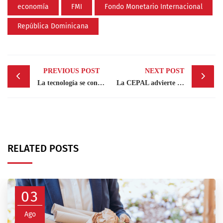
economía
FMI
Fondo Monetario Internacional
República Dominicana
Post
PREVIOUS POST
NEXT POST
navigation
La tecnología se contagia
La CEPAL advierte Latinoamérica cerrará 2020 con contracción de 7.7 % por pandemia
RELATED POSTS
03
Ago