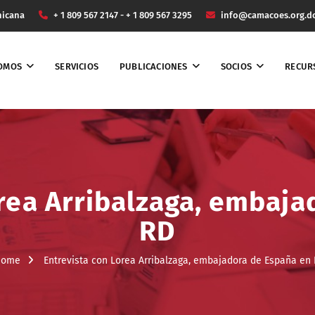
nicana
+ 1 809 567 2147 - + 1 809 567 3295
info@camacoes.org.d
SOMOS
SERVICIOS
PUBLICACIONES
SOCIOS
RECUR
rea Arribalzaga, embaj
RD
Home
Entrevista con Lorea Arribalzaga, embajadora de España en