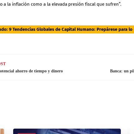
a la inflación como a la elevada presión fiscal que sufren”.
endo:
9 Tendencias Globales de Capital Humano: Prepárese para lo
OST
otencial ahorro de tiempo y dinero
Banca: un pi