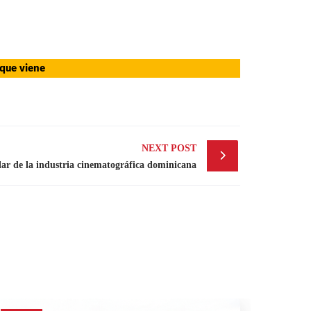
 que viene
NEXT POST
lar de la industria cinematográfica dominicana