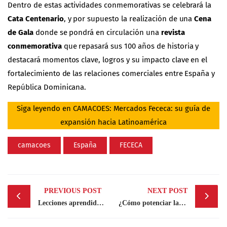
Dentro de estas actividades conmemorativas se celebrará la
Cata Centenario
, y por supuesto la realización de una
Cena
de Gala
donde se pondrá en circulación una
revista
conmemorativa
que repasará sus 100 años de historia y
destacará momentos clave, logros y su impacto clave en el
fortalecimiento de las relaciones comerciales entre España y
República Dominicana.
Siga leyendo en CAMACOES:
Mercados Fececa: su guía de
expansión hacia Latinoamérica
camacoes
España
FECECA
Post
PREVIOUS POST
NEXT POST
navigation
Lecciones aprendidas del modelo de negocio de Shein
¿Cómo potenciar la diversidad generacional en las empresas?