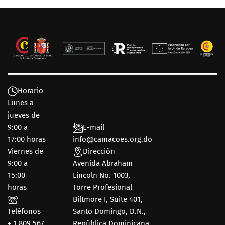
Horario
Lunes a
jueves de
9:00 a
E-mail
17:00 horas
info@camacoes.org.do
Viernes de
Dirección
9:00 a
Avenida Abraham
15:00
Lincoln No. 1003,
horas
Torre Profesional
Biltmore I, Suite 401,
Teléfonos
Santo Domingo, D.N.,
+ 1 809 567
República Dominicana