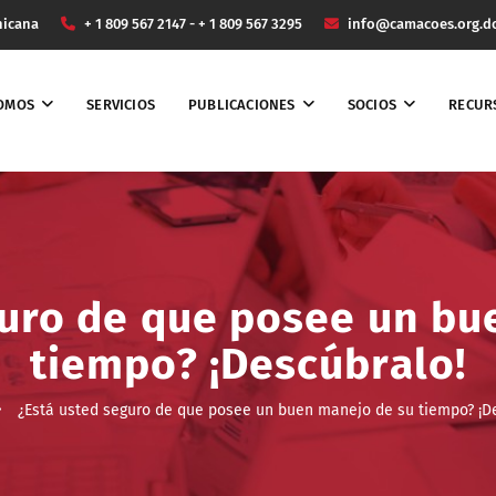
nicana
+ 1 809 567 2147 - + 1 809 567 3295
info@camacoes.org.d
SOMOS
SERVICIOS
PUBLICACIONES
SOCIOS
RECUR
guro de que posee un bu
tiempo? ¡Descúbralo!
¿Está usted seguro de que posee un buen manejo de su tiempo? ¡D