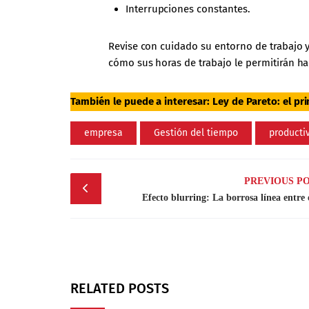
Interrupciones constantes.
Revise con cuidado su entorno de trabajo y
cómo sus horas de trabajo le permitirán ha
También le puede a interesar:
Ley de Pareto: el pr
empresa
Gestión del tiempo
producti
Post
PREVIOUS P
navigation
Efecto blurring: La borrosa línea entre 
RELATED POSTS