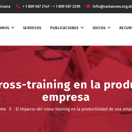
nicana
+ 1 809 567 2147 - + 1 809 567 3295
info@camacoes.org.d
SOMOS
SERVICIOS
PUBLICACIONES
SOCIOS
RECUR
ross-training en la pro
empresa
ome
El impacto del cross-training en la productividad de una emp