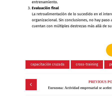
entrenamiento.
Evaluación final
La retroalimentación de lo sucedido en el inte
organizacional. Sin conclusiones, no hay paso a
cuentan con múltiples destrezas más allá de su t
capacitación cruzada
cross-training
p
Post
PREVIOUS P
navigation
Eurozona: Actividad empresarial se acele