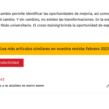
rcambio permite identificar las oportunidades de mejoría, así com
l cambio. Y sin cambios, no existen las transformaciones. En la er
ítulo universitario. El
cross-training
brinda la oportunidad de explo
Lea más artículos similares en nuestra revista: Febrero 2023
roductividad
OST
ra a su máximo en nueve meses
¿