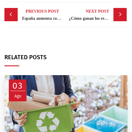
Post
PREVIOUS POST
NEXT POST
navigation
España aumenta controles sanitarios en aeropuertos
¿Cómo ganan los retailers la carrera del canal online?
RELATED POSTS
03
Ago