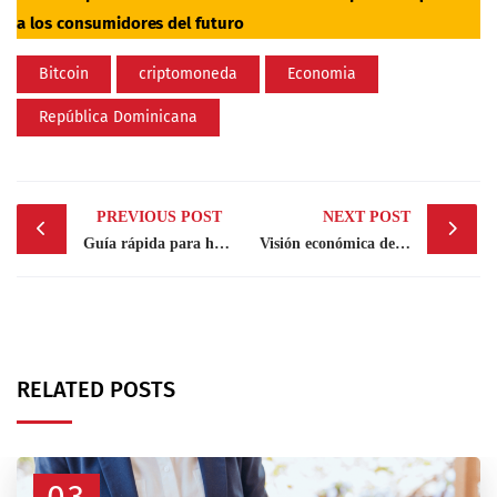
a los consumidores del futuro
Bitcoin
criptomoneda
Economia
República Dominicana
Post
PREVIOUS POST
NEXT POST
navigation
Guía rápida para hablar eficazmente con la IA
Visión económica de la CEPAL sobre América Latina y el Caribe en 2024 y 2025
RELATED POSTS
03