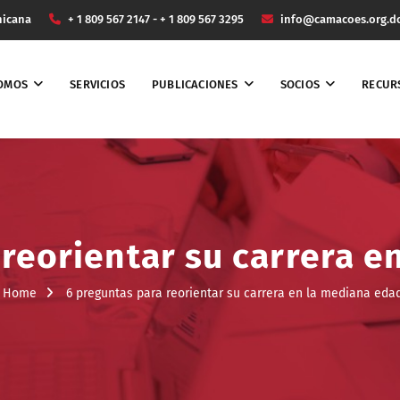
nicana
+ 1 809 567 2147 - + 1 809 567 3295
info@camacoes.org.d
SOMOS
SERVICIOS
PUBLICACIONES
SOCIOS
RECUR
 reorientar su carrera e
Home
6 preguntas para reorientar su carrera en la mediana eda