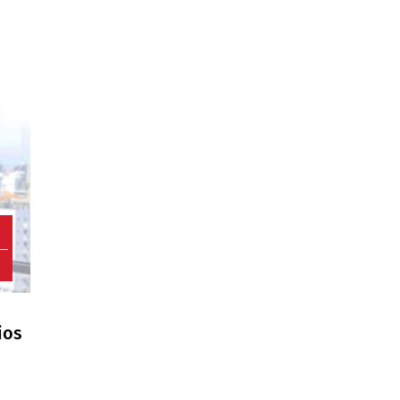
4
ios