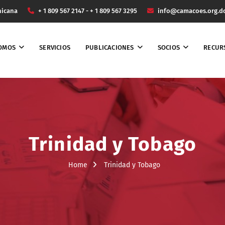
nicana
+ 1 809 567 2147 - + 1 809 567 3295
info@camacoes.org.d
SOMOS
SERVICIOS
PUBLICACIONES
SOCIOS
RECUR
Trinidad y Tobago
Home
Trinidad y Tobago