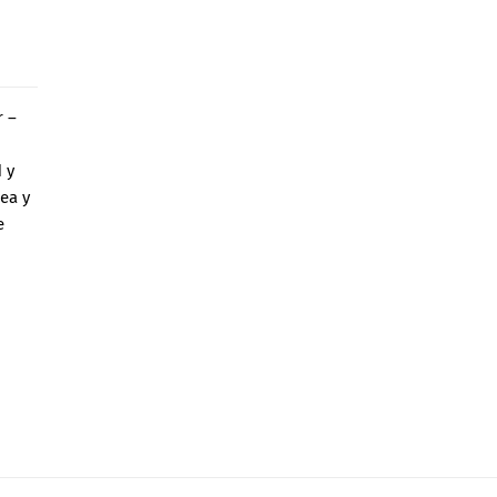
r –
 y
ea y
e