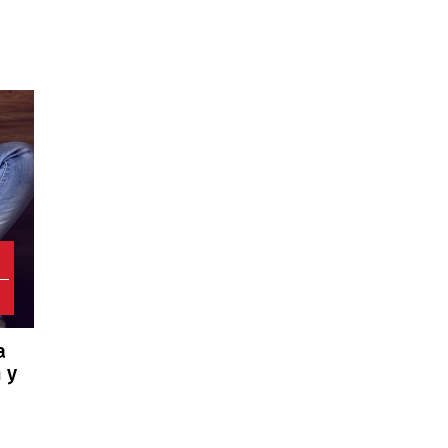
0
a
 y