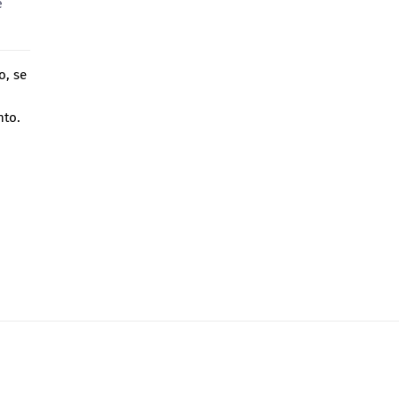
e
o, se
nto.