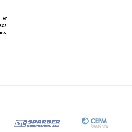
l en
esos
mo.