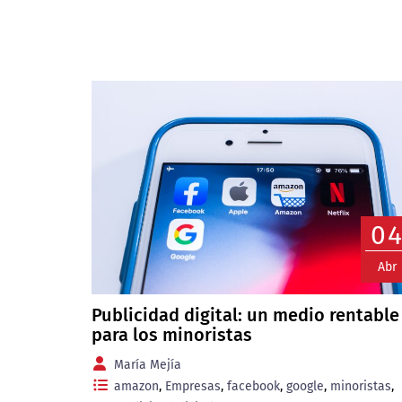
0
Abr
Publicidad digital: un medio rentable
para los minoristas
María Mejía
amazon
,
Empresas
,
facebook
,
google
,
minoristas
,