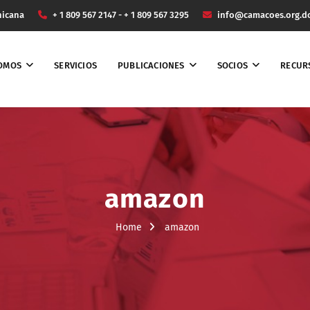
nicana
+ 1 809 567 2147 - + 1 809 567 3295
info@camacoes.org.d
SOMOS
SERVICIOS
PUBLICACIONES
SOCIOS
RECUR
amazon
Home
amazon