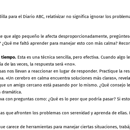
illa para el
Diario ABC
, relativizar no significa ignorar los probl
te que algo pequeño le afecta desproporcionadamente, pregúntese
? ¿Qué me faltó aprender para manejar esto con más calma? Recono
l tiempo.
Esta es una técnica sencilla, pero efectiva. Cuando algo l
 de las veces, la respuesta será «no».
as nos llevan a reaccionar en lugar de responder. Practique la re
ma. «Un cerebro en calma encuentra soluciones más claras», revela
ue un amigo cercano está pasando por lo mismo. ¿Qué consejo le 
 dramática.
va con preguntas como: ¿Qué es lo peor que podría pasar? Si esto l
 que afronten los problemas con serenidad y aprenda de ellas. La
ue carece de herramientas para manejar ciertas situaciones, trabáj