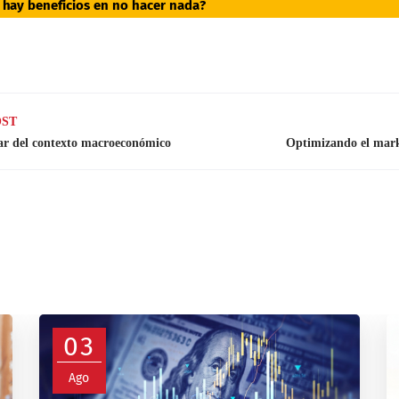
 hay beneficios en no hacer nada?
OST
ar del contexto macroeconómico
Optimizando el marke
03
Ago