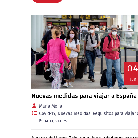
0
Jun
Nuevas medidas para viajar a España
María Mejía
Covid-19
,
Nuevas medidas
,
Requisitos para viajar 
España
,
viajes
A partir del lunes 7 de junio, los ciudadanos vacu