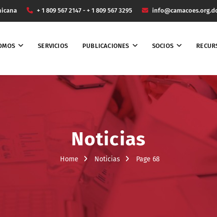
nicana
+ 1 809 567 2147 - + 1 809 567 3295
info@camacoes.org.d
SOMOS
SERVICIOS
PUBLICACIONES
SOCIOS
RECUR
Noticias
Home
Noticias
Page 68