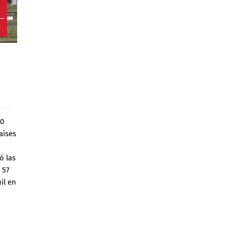
8
90
aíses
ó las
 57
il en