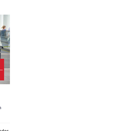
4
a
nados