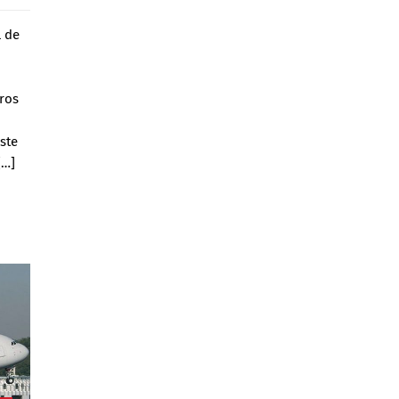
l de
ros
ste
[…]