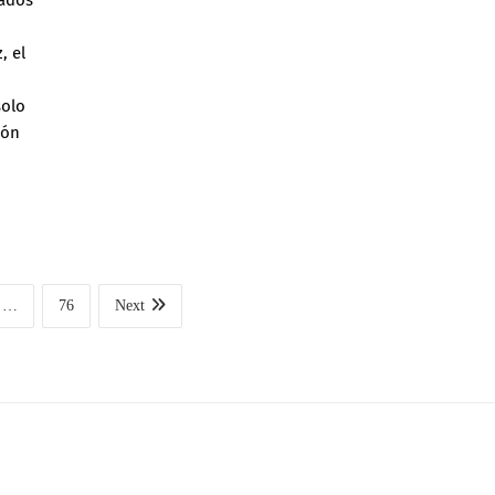
o
, el
solo
ión
…
76
Next