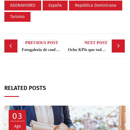
ASONAHORES
España
República Dominicana
Turismo
Post
PREVIOUS POST
NEXT POST
navigation
Fotogalería de conferencia “Facturación Electrónica RD: Retos, Oportunidades y Soluciones”
Ocho KPIs que toda empresa con procesos logísticos debe medir
RELATED POSTS
03
Ago