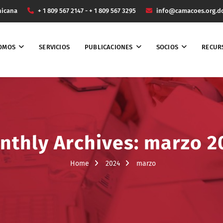
nicana
+ 1 809 567 2147 - + 1 809 567 3295
info@camacoes.org.d
SOMOS
SERVICIOS
PUBLICACIONES
SOCIOS
RECUR
nthly Archives: marzo 2
Home
2024
marzo