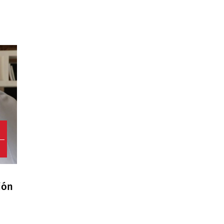
o
ión