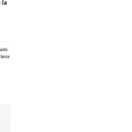
 la
eado
Elena