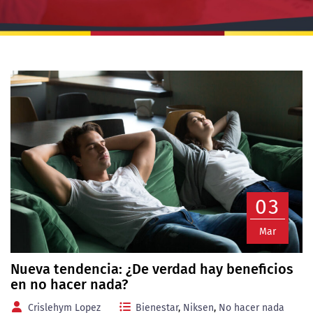
03
Mar
Nueva tendencia: ¿De verdad hay beneficios
en no hacer nada?
Crislehym Lopez
Bienestar
,
Niksen
,
No hacer nada