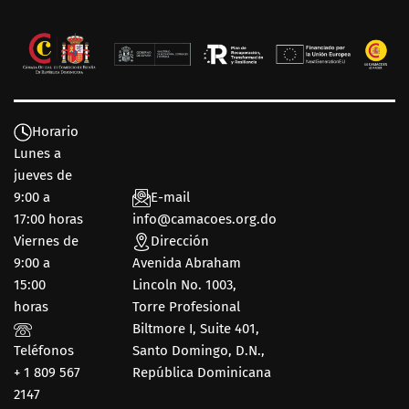
Horario
Lunes a
jueves de
9:00 a
E-mail
17:00 horas
info@camacoes.org.do
Viernes de
Dirección
9:00 a
Avenida Abraham
15:00
Lincoln No. 1003,
horas
Torre Profesional
Biltmore I, Suite 401,
Teléfonos
Santo Domingo, D.N.,
+ 1 809 567
República Dominicana
2147