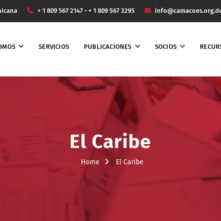
nicana
+ 1 809 567 2147 - + 1 809 567 3295
info@camacoes.org.d
SOMOS
SERVICIOS
PUBLICACIONES
SOCIOS
RECUR
El Caribe
Home
El Caribe