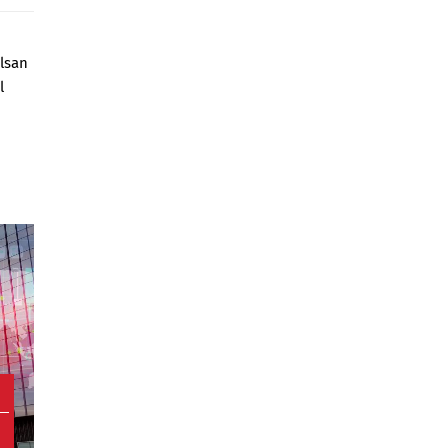
ulsan
l
1