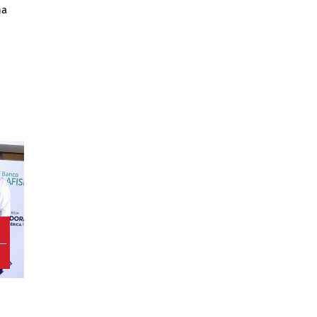
na
5
D