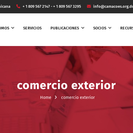
nicana
+ 1 809 567 2147 - + 1 809 567 3295
info@camacoes.org.d
SOMOS
SERVICIOS
PUBLICACIONES
SOCIOS
RECUR
comercio exterior
Home
comercio exterior