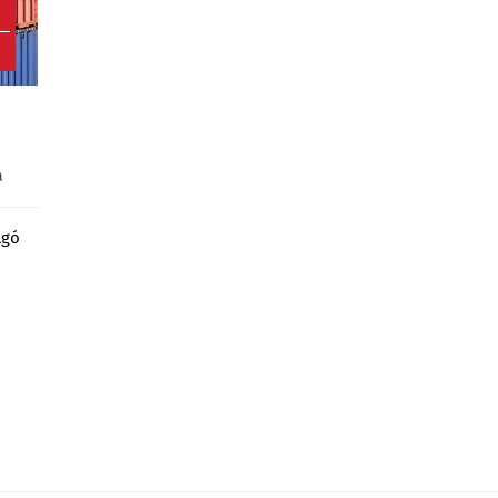
0
a
lgó