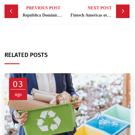
Post
PREVIOUS POST
NEXT POST
navigation
República Dominicana presente en el Fitur de Madrid
Fintech Americas otorga premio a Banco Lafise
RELATED POSTS
03
Ago