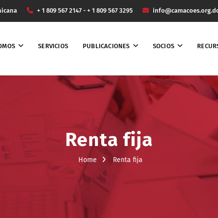
nicana
+ 1 809 567 2147 - + 1 809 567 3295
info@camacoes.org.d
SOMOS
SERVICIOS
PUBLICACIONES
SOCIOS
RECUR
Renta fija
Home
Renta fija