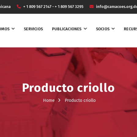
nicana
+ 1 809 567 2147 - + 1 809 567 3295
info@camacoes.org.d
SOMOS
SERVICIOS
PUBLICACIONES
SOCIOS
RECUR
Producto criollo
Home
Producto criollo