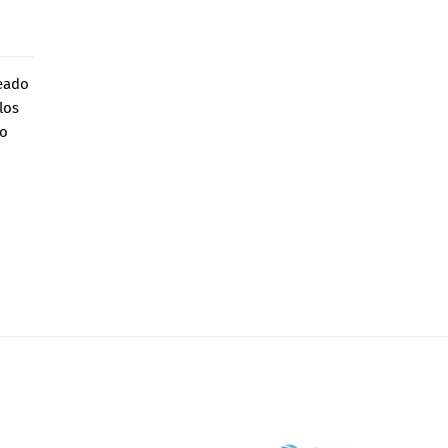
reado
los
lo