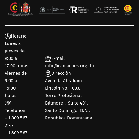
Horario
Lunes a
jueves de
9:00 a
E-mail
17:00 horas
info@camacoes.org.do
Viernes de
Dirección
9:00 a
Avenida Abraham
15:00
Lincoln No. 1003,
horas
Torre Profesional
Biltmore I, Suite 401,
Teléfonos
Santo Domingo, D.N.,
+ 1 809 567
República Dominicana
2147
+ 1 809 567