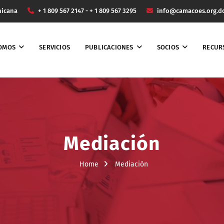
nicana
+ 1 809 567 2147 - + 1 809 567 3295
info@camacoes.org.d
SOMOS
SERVICIOS
PUBLICACIONES
SOCIOS
RECUR
Mediación
Home
Mediación