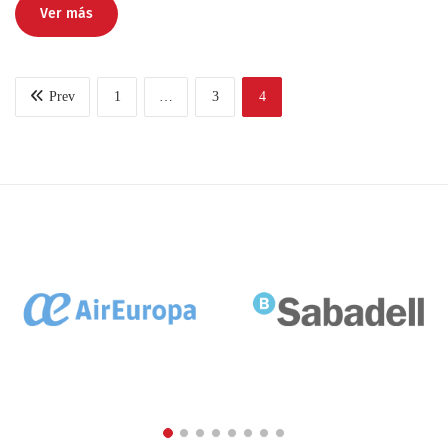
Ver más
Prev
1
…
3
4