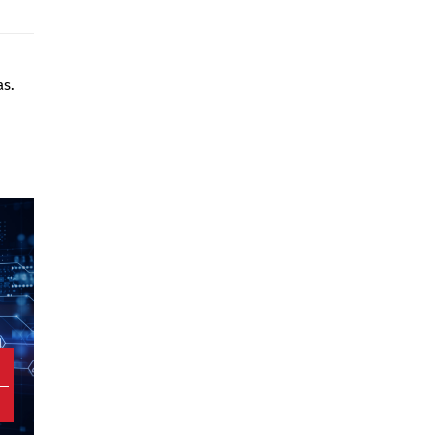
as.
3