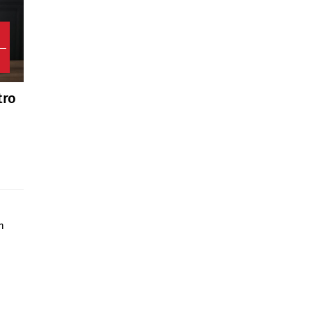
1
tro
n