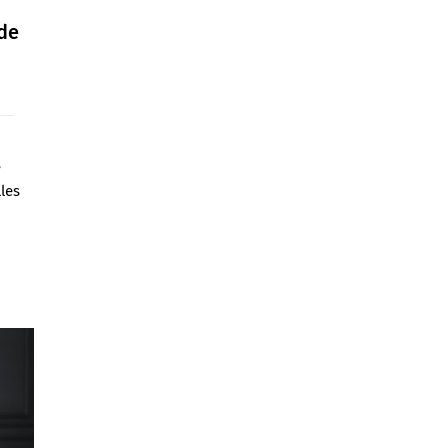
de
e
les