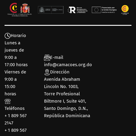
Horario
Lunes a
jueves de
9:00 a
E-mail
17:00 horas
info@camacoes.org.do
Viernes de
Dirección
9:00 a
Avenida Abraham
15:00
Lincoln No. 1003,
horas
Torre Profesional
Biltmore I, Suite 401,
Teléfonos
Santo Domingo, D.N.,
+ 1 809 567
República Dominicana
2147
+ 1 809 567