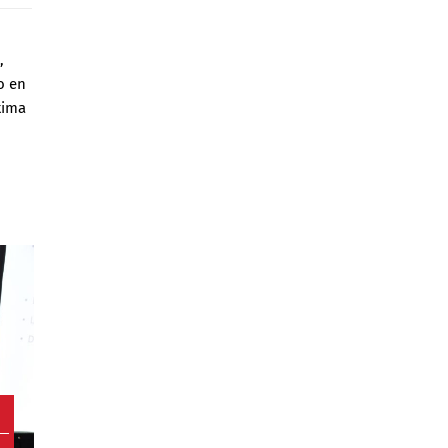
,
o en
xima
2