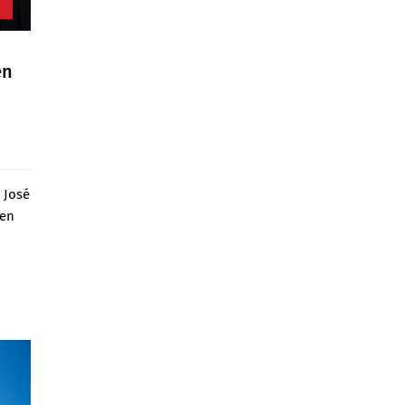
en
 José
 en