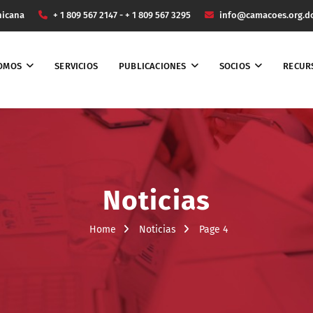
nicana
+ 1 809 567 2147 - + 1 809 567 3295
info@camacoes.org.d
SOMOS
SERVICIOS
PUBLICACIONES
SOCIOS
RECUR
Noticias
Home
Noticias
Page 4