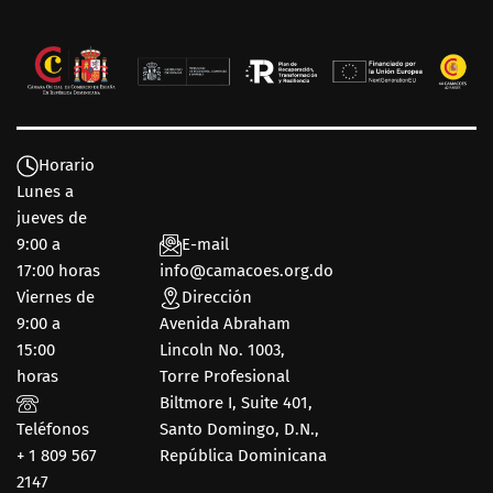
Horario
Lunes a
jueves de
9:00 a
E-mail
17:00 horas
info@camacoes.org.do
Viernes de
Dirección
9:00 a
Avenida Abraham
15:00
Lincoln No. 1003,
horas
Torre Profesional
Biltmore I, Suite 401,
Teléfonos
Santo Domingo, D.N.,
+ 1 809 567
República Dominicana
2147