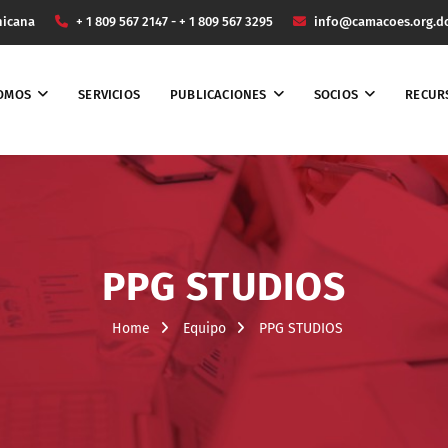
nicana
+ 1 809 567 2147 - + 1 809 567 3295
info@camacoes.org.d
SOMOS
SERVICIOS
PUBLICACIONES
SOCIOS
RECUR
PPG STUDIOS
Home
Equipo
PPG STUDIOS