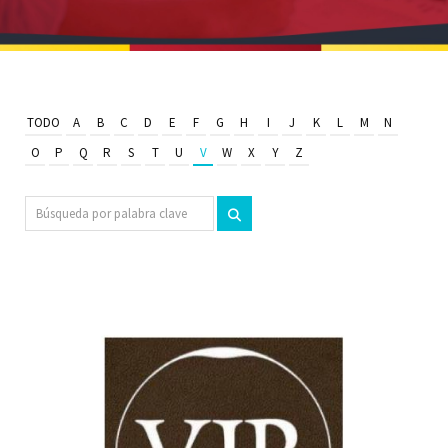
TODO
A
B
C
D
E
F
G
H
I
J
K
L
M
N
O
P
Q
R
S
T
U
V
W
X
Y
Z