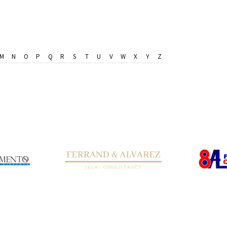
M
N
O
P
Q
R
S
T
U
V
W
X
Y
Z