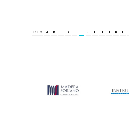
TODO
A
B
C
D
E
F
G
H
I
J
K
L