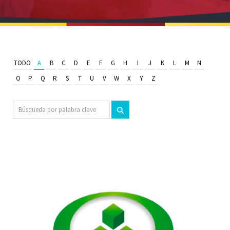
TODO
A
B
C
D
E
F
G
H
I
J
K
L
M
N
O
P
Q
R
S
T
U
V
W
X
Y
Z